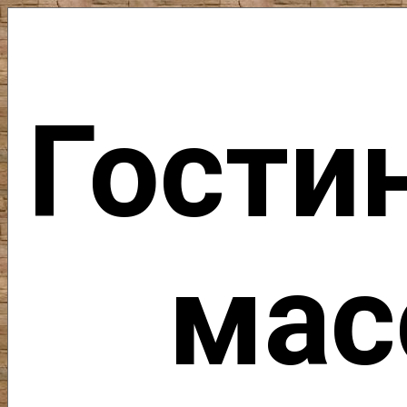
Гости
мас