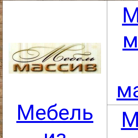
М
м
м
Мебель
М
из